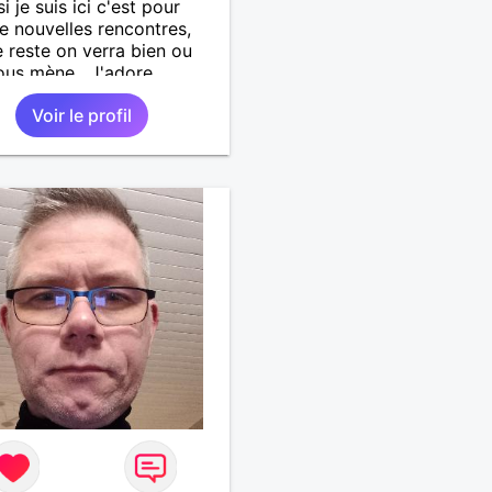
si je suis ici c'est pour
de nouvelles rencontres,
e reste on verra bien ou
ous mène . J'adore
rir de nouvelles choses ,
Voir le profil
si vous voulez m'initier à
e vos activités je suis
t.