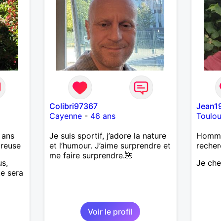
Colibri97367
Jean1
Cayenne
-
46 ans
Toulo
 ans
Je suis sportif, j’adore la nature
Homme
ureuse
et l’humour. J’aime surprendre et
recher
me faire surprendre.🌺
us,
Je ch
te sera
Voir le profil