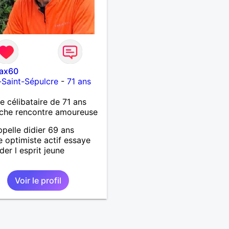
ax60
s-Saint-Sépulcre
-
71 ans
célibataire de 71 ans
che rencontre amoureuse
ppelle didier 69 ans
te optimiste actif essaye
der l esprit jeune
Voir le profil