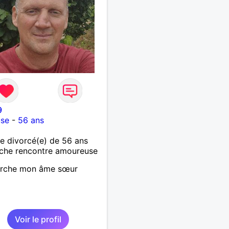
9
use
-
56 ans
 divorcé(e) de 56 ans
che rencontre amoureuse
erche mon âme sœur
Voir le profil