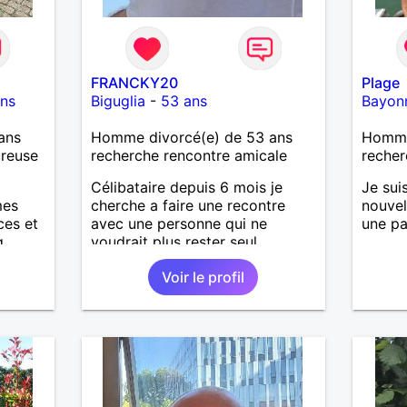
FRANCKY20
Plage
ns
Biguglia
-
53 ans
Bayon
ans
Homme divorcé(e) de 53 ans
Homme
ureuse
recherche rencontre amicale
recher
Célibataire depuis 6 mois je
Je sui
mes
cherche a faire une recontre
nouvel
ces et
avec une personne qui ne
une pa
g
voudrait plus rester seul ,
n nous
comme moi .
Voir le profil
simple