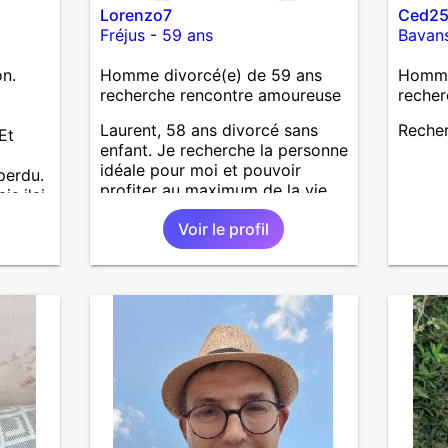
Lorenzo7
Ced2
Fréjus
-
59 ans
Bavan
on.
Homme divorcé(e) de 59 ans
Homme 
a
recherche rencontre amoureuse
recher
Laurent, 58 ans divorcé sans
Recher
Et
enfant. Je recherche la personne
idéale pour moi et pouvoir
perdu.
profiter au maximum de la vie
is j'ai
de couple
e pas
Voir le profil
J'aime
. Les
lus