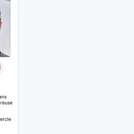
la femme qui voudras m 'en
accorder en toute sincérité.
Pour le reste venez me
découvrir par un échange.
ans
ureuse
ercle