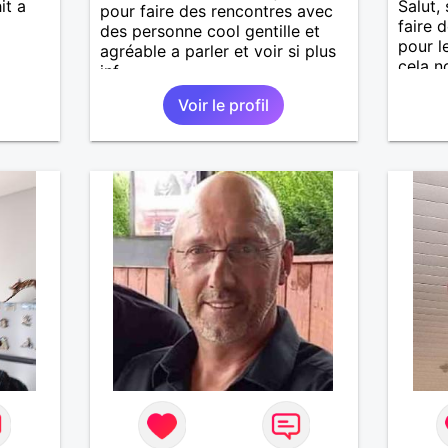
it a
Salut, 
pour faire des rencontres avec
faire 
des personne cool gentille et
pour l
agréable a parler et voir si plus
cela n
inf
découv
Voir le profil
alors 
l'une d
partan