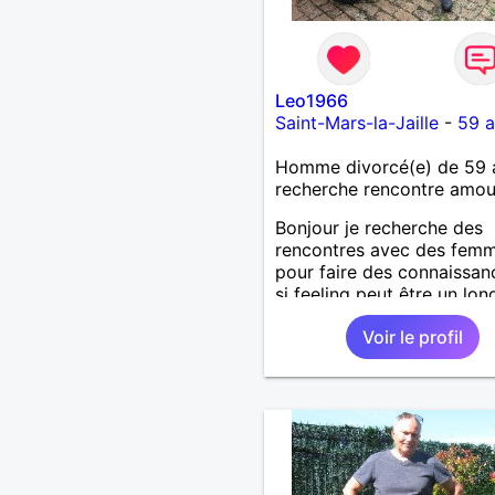
Leo1966
Saint-Mars-la-Jaille
-
59 a
Homme divorcé(e) de 59 
recherche rencontre amo
Bonjour je recherche des
rencontres avec des fem
pour faire des connaissan
si feeling peut être un lon
chemin. Je laisse le desti
Voir le profil
guider. Je suis un homme 
honnête et fidèle.