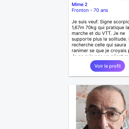
Mime 2
Fronton
-
70 ans
Je suis veuf. Signe scorpi
1,67m 70kg qui pratique l
marche et du VTT. Je ne
supporte plus la solitude. 
recherche celle qui saura
ranimer se que je croyais 
Je ne suis pas un géant ma
un gros coeur. Je support
Voir le profil
le mensonge l'hypocrisie. 
la franchise et l'honnêteté
voyages. Pour en savoir p
contacter moi.