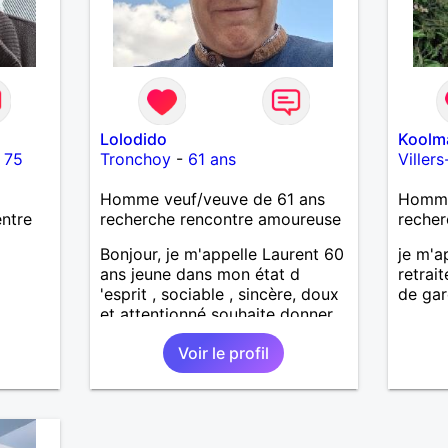
Lolodido
Koolm
-
75
Tronchoy
-
61 ans
Viller
Homme veuf/veuve de 61 ans
Homme 
ntre
recherche rencontre amoureuse
recher
Bonjour, je m'appelle Laurent 60
je m'a
ans jeune dans mon état d
retrai
'esprit , sociable , sincère, doux
de gar
et attentionné souhaite donner
de la tendresse , de l'amour et
Voir le profil
beaucoup de bonheur a la
femme qui souhaitera partager
ma vie . Bientôt en retraite a la
fin de l 'année et libre de toute
contrainte. Digne de confiance à