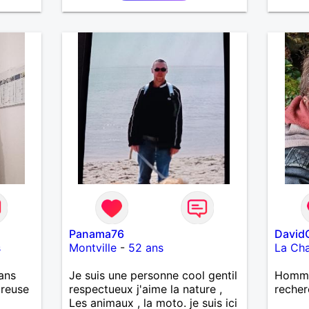
Panama76
David
s
Montville
-
52 ans
La Cha
ans
Je suis une personne cool gentil
Homme
ureuse
respectueux j'aime la nature ,
recher
Les animaux , la moto. je suis ici