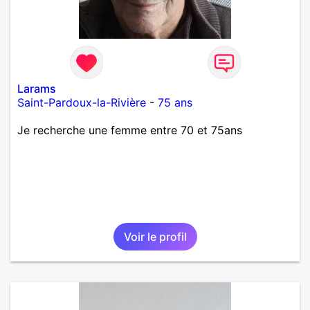
Larams
Saint-Pardoux-la-Rivière
-
75 ans
Je recherche une femme entre 70 et 75ans
Voir le profil