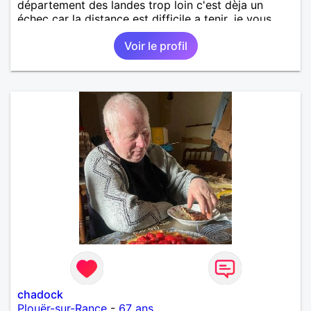
département des landes trop loin c'est dèja un
échec car la distance est difficile a tenir ,je vous
remercie par avance bonne journée ,
Voir le profil
chadock
Plouër-sur-Rance
-
67 ans