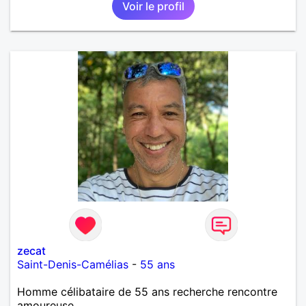
Voir le profil
importante à mes yeux mais peut se décliner en des
sentiments plus puissants. « Le temps fera son
œuvre » disait Arthur Schopenhauer, philosophe
allemand que j’adore. J’aime discuter sans pour
autant être trop locace. Je suis bourré de qualités
avec très peu de défauts. Je suis altruiste,
bienveillant, empathique, attentionné, honnête,
respectueux, doux de caractère et compréhensif : je
laisse « glisser » beaucoup de choses. Mais ne vous
m’éprenez pas Mesdames, si une personne que
j’aime me trahit une fois, il n’y aura pas de seconde
chance et je l’effacerai à « vitam eternam ».
Néanmoins, je suis un tout petit peu maniaque ainsi
qu’impatient. J’essaye de faire des efforts. Rien de
bien dramatique ! Du moins je le pense……Je suis un
homme facile à vivre. À vous si vous le souhaitez,
d’apprendre à me connaître davantage. J’en serai
ravi….A très bientôt je l’espère.
zecat
Saint-Denis-Camélias
-
55 ans
Homme célibataire de 55 ans recherche rencontre
amoureuse