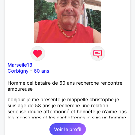
Marseile13
Corbigny
-
60 ans
Homme célibataire de 60 ans recherche rencontre
amoureuse
bonjour je me presente je mappelle christophe je
suis age de 58 ans je recherche une relation
serieuse douce attentionné et honnête je n'aime pas
les mensonges et les cachotteries je suis un homme
sensible doux câlin et franc. PS je n'habite pas à
Voir le profil
Marseille mes fans de l'équipe de l'OM je suis du