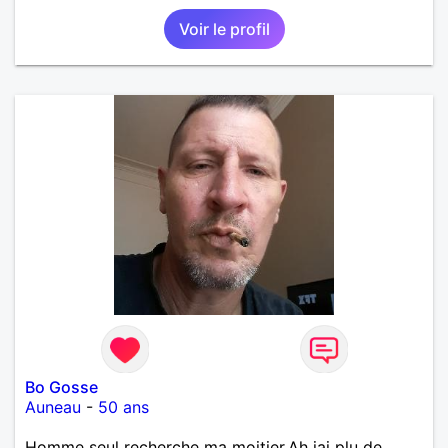
Voir le profil
Bo Gosse
Auneau
-
50 ans
Homme seul recherche ma moitier.Ah jai plu de