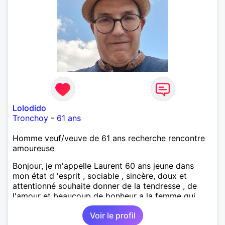
Lolodido
Tronchoy
-
61 ans
Homme veuf/veuve de 61 ans recherche rencontre
amoureuse
Bonjour, je m'appelle Laurent 60 ans jeune dans
mon état d 'esprit , sociable , sincère, doux et
attentionné souhaite donner de la tendresse , de
l'amour et beaucoup de bonheur a la femme qui
souhaitera partager ma vie . Bientôt en retraite a la
Voir le profil
fin de l 'année et libre de toute contrainte. Digne de