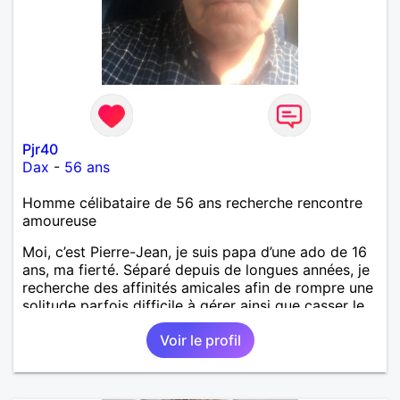
Pjr40
Dax
-
56 ans
Homme célibataire de 56 ans recherche rencontre
amoureuse
Moi, c’est Pierre-Jean, je suis papa d’une ado de 16
ans, ma fierté. Séparé depuis de longues années, je
recherche des affinités amicales afin de rompre une
solitude parfois difficile à gérer ainsi que casser le
vague à l’âme. L’amitié reste extrêmement
Voir le profil
importante à mes yeux mais peut se décliner en des
sentiments plus puissants. « Le temps fera son
œuvre » disait Arthur Schopenhauer, philosophe
allemand que j’adore. J’aime discuter sans pour