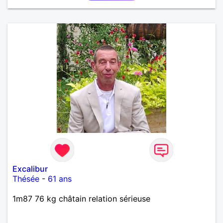
confiance à la femme qui voudras m 'en accorder
en toute sincérité. Pour le reste venez me découvrir
par un échange.
Excalibur
Thésée
-
61 ans
1m87 76 kg châtain relation sérieuse