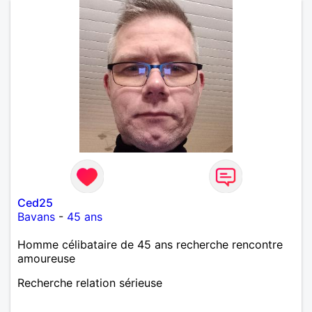
autant être trop locace. Je suis bourré de qualités
avec très peu de défauts. Je suis altruiste,
bienveillant, empathique, attentionné, honnête,
respectueux, doux de caractère et compréhensif : je
laisse « glisser » beaucoup de choses. Mais ne vous
m’éprenez pas Mesdames, si une personne que
j’aime me trahit une fois, il n’y aura pas de seconde
chance et je l’effacerai à « vitam eternam ».
Néanmoins, je suis un tout petit peu maniaque ainsi
qu’impatient. J’essaye de faire des efforts. Rien de
bien dramatique ! Du moins je le pense……Je suis un
homme facile à vivre. À vous si vous le souhaitez,
d’apprendre à me connaître davantage. J’en serai
ravi….A très bientôt je l’espère.
Ced25
Bavans
-
45 ans
Homme célibataire de 45 ans recherche rencontre
amoureuse
Recherche relation sérieuse