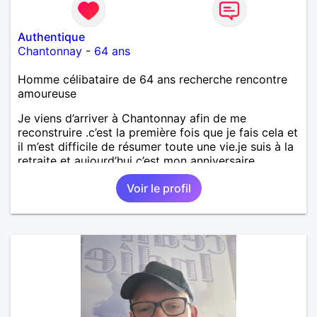
Authentique
Chantonnay
-
64 ans
Homme célibataire de 64 ans recherche rencontre
amoureuse
Je viens d’arriver à Chantonnay afin de me
reconstruire .c’est la première fois que je fais cela et
il m’est difficile de résumer toute une vie.je suis à la
retraite et aujourd’hui c’est mon anniversaire
!J’aimerais rencontrer quelqu’un qui partage les
Voir le profil
mêmes valeurs qui font de quelqu’un un être humain