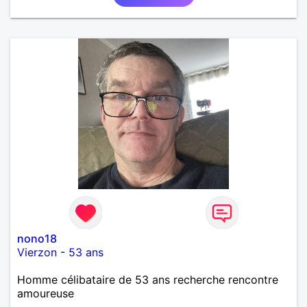
nono18
Vierzon
-
53 ans
Homme célibataire de 53 ans recherche rencontre
amoureuse