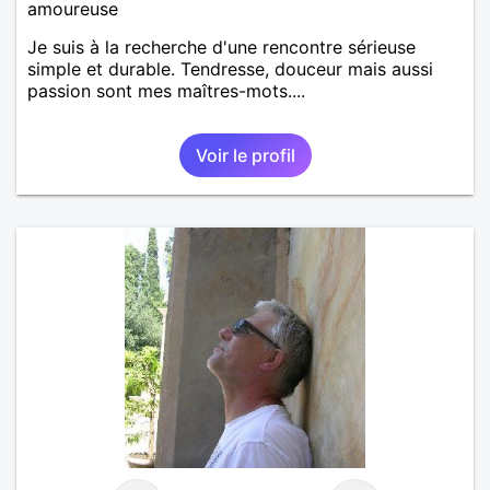
amoureuse
Je suis à la recherche d'une rencontre sérieuse
simple et durable. Tendresse, douceur mais aussi
passion sont mes maîtres-mots....
Voir le profil