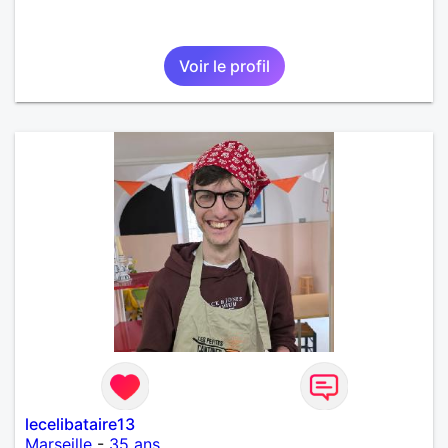
Voir le profil
lecelibataire13
Marseille
-
35 ans