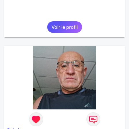
Voir le profil