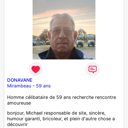
DONAVANE
Mirambeau
-
59 ans
Homme célibataire de 59 ans recherche rencontre
amoureuse
bonjour, Michael responsable de site, sincère,
humour garanti, bricoleur, et plein d'autre chose a
découvrir