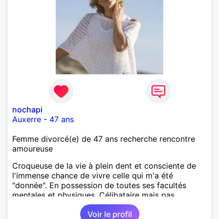
nochapi
Auxerre
-
47 ans
Femme divorcé(e) de 47 ans recherche rencontre
amoureuse
Croqueuse de la vie à plein dent et consciente de
l'immense chance de vivre celle qui m'a été
"donnée". En possession de toutes ses facultés
mentales et physiques. Célibataire mais pas
solitaire, je mène une vie bien remplie. Je ne suis
Voir le profil
pas sur ce site par dépit, ni en tant que