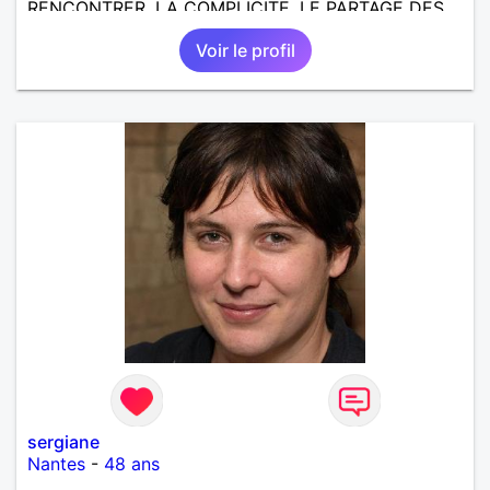
RENCONTRER, LA COMPLICITE, LE PARTAGE DES
BELLES CHOSES DE LA VIE : BALADES, VOYAGES
Voir le profil
EN FRANCE OU AILLEURS. ETRE A L ECOUTE DE L
AUTRE, ET LA VIE SERA PLUS BELLE
ENCORE.....................
sergiane
Nantes
-
48 ans