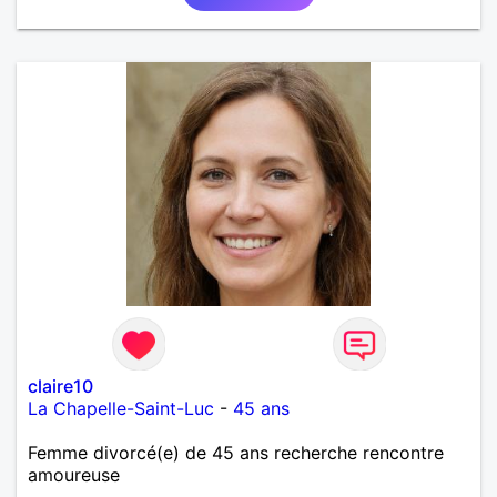
claire10
La Chapelle-Saint-Luc
-
45 ans
Femme divorcé(e) de 45 ans recherche rencontre
amoureuse