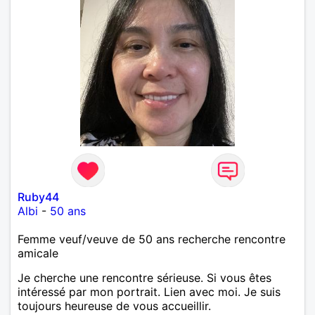
Ruby44
Albi
-
50 ans
Femme veuf/veuve de 50 ans recherche rencontre
amicale
Je cherche une rencontre sérieuse. Si vous êtes
intéressé par mon portrait. Lien avec moi. Je suis
toujours heureuse de vous accueillir.