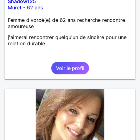
Shadow125
Muret
-
62 ans
Femme divorcé(e) de 62 ans recherche rencontre
amoureuse
j'aimerai rencontrer quelqu'un de sincère pour une
relation durable
Voir le profil