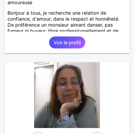
amoureuse
Bonjour à tous, je recherche une relation de
confiance, d'amour, dans le respect et honnêteté.
De préférence un monsieur aimant danser, pas
fumeur ni buveur, libre professionnellement et de
toute union .
Voir le profil