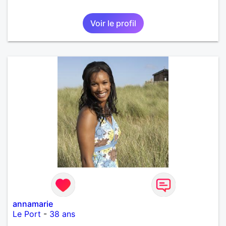
Voir le profil
annamarie
Le Port
-
38 ans