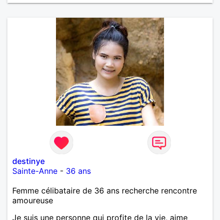
destinye
Sainte-Anne
-
36 ans
Femme célibataire de 36 ans recherche rencontre
amoureuse
Je suis une personne qui profite de la vie, aime