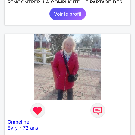
RENCONTRER, LA COMPLICITE, LE PARTAGE DES
BELLES CHOSES DE LA VIE : BALADES, VOYAGES
Voir le profil
EN FRANCE OU AILLEURS. ETRE A L ECOUTE DE L
AUTRE, ET LA VIE SERA PLUS BELLE
ENCORE.....................
Ombeline
Evry
-
72 ans