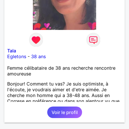
Tala
Egletons
-
38 ans
Femme célibataire de 38 ans recherche rencontre
amoureuse
Bonjour! Comment tu vas? Je suis optimiste, à
l'écoute, je voudrais aimer et d'etre aimée. Je
cherche mon homme qui a 38-48 ans. Aussi en
Correse en préférence ou dans son alentour vu que
je travaille en CDI et je ne peux pas souvent
Voir le profil
voyager loin. Merci. Bon chance à tout le monde.