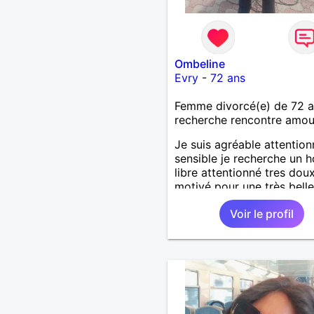
Ombeline
Evry
-
72 ans
Femme divorcé(e) de 72 
recherche rencontre amo
Je suis agréable attentio
sensible je recherche un
libre attentionné tres dou
motivé pour une très belle
longue histoire sérieuse et
Voir le profil
sincère