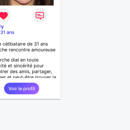
ry
-
31 ans
célibataire de 31 ans
che rencontre amoureuse
rche dial en toute
cité et sincérité pour
trer des amis, partager,
er et peut-être trouver la
ne qui saura me combler
Voir le profil
heur.