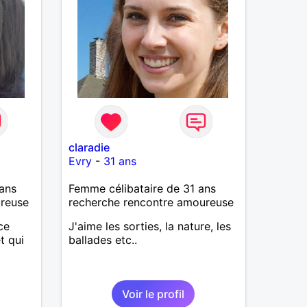
claradie
Evry
-
31 ans
ans
Femme célibataire de 31 ans
ureuse
recherche rencontre amoureuse
ce
J'aime les sorties, la nature, les
t qui
ballades etc..
sé sur
Voir le profil
spect.