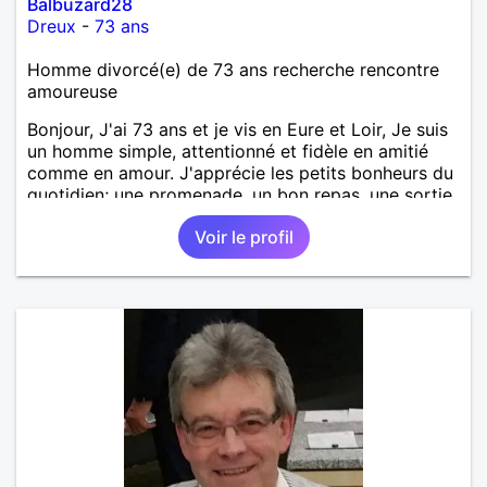
Balbuzard28
Dreux
-
73 ans
Homme divorcé(e) de 73 ans recherche rencontre
amoureuse
Bonjour, J'ai 73 ans et je vis en Eure et Loir, Je suis
un homme simple, attentionné et fidèle en amitié
comme en amour. J'apprécie les petits bonheurs du
quotidien; une promenade, un bon repas, une sortie,
une discision agréable ou un moment de détente à
Voir le profil
deux. Je souhaite rencontrer une femme douce,
honnête et bienveillante, avec qui partager des
moments de complicité, de rire et de confiance. Je
crois qu'une belle relation commence souvent par
une belle amitié et qu'il n'est jamais trop tard pour
écrire une nouvelle histoire. Si vous aimez les
échanges sincères, les valeurs de respect et de
simplicité, nous pourrions faire connaissance autour
d'un café suivi d'une balade, sans précipitation et
laisser le temps faire le reste. Au plaisir de vous lire.