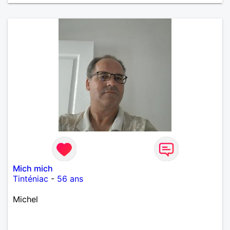
œuvre » disait Arthur Schopenhauer, philosophe
allemand que j’adore. J’aime discuter sans pour
autant être trop locace. Je suis bourré de qualités
avec très peu de défauts. Je suis altruiste,
bienveillant, empathique, attentionné, honnête,
respectueux, doux de caractère et compréhensif : je
laisse « glisser » beaucoup de choses. Mais ne vous
m’éprenez pas Mesdames, si une personne que
j’aime me trahit une fois, il n’y aura pas de seconde
chance et je l’effacerai à « vitam eternam ».
Néanmoins, je suis un tout petit peu maniaque ainsi
qu’impatient. J’essaye de faire des efforts. Rien de
bien dramatique ! Du moins je le pense……Je suis un
homme facile à vivre. À vous si vous le souhaitez,
d’apprendre à me connaître davantage. J’en serai
ravi….A très bientôt je l’espère.
Mich mich
Tinténiac
-
56 ans
Michel