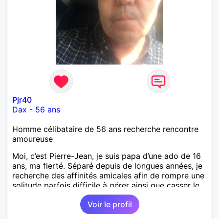
Pjr40
Dax
-
56 ans
Homme célibataire de 56 ans recherche rencontre
amoureuse
Moi, c’est Pierre-Jean, je suis papa d’une ado de 16
ans, ma fierté. Séparé depuis de longues années, je
recherche des affinités amicales afin de rompre une
solitude parfois difficile à gérer ainsi que casser le
vague à l’âme. L’amitié reste extrêmement
Voir le profil
importante à mes yeux mais peut se décliner en des
sentiments plus puissants. « Le temps fera son