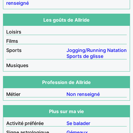
renseigné
Les goûts de Allride
Loisirs
Films
Sports
Jogging/Running
Natation
Sports de glisse
Musiques
Profession de Allride
Métier
Non renseigné
Plus sur ma vie
Activité préférée
Se balader
Signe astrologique
Gémeaux