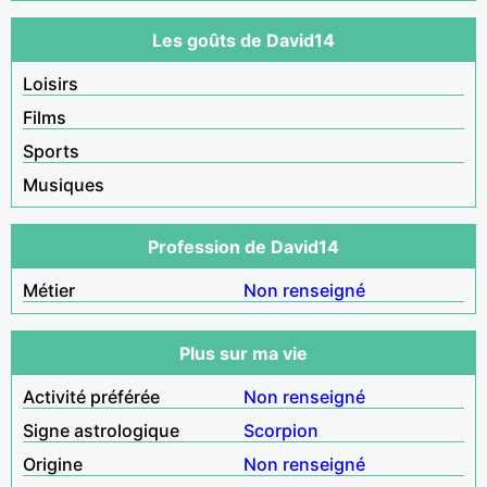
Les goûts de David14
Loisirs
Films
Sports
Musiques
Profession de David14
Métier
Non renseigné
Plus sur ma vie
Activité préférée
Non renseigné
Signe astrologique
Scorpion
Origine
Non renseigné