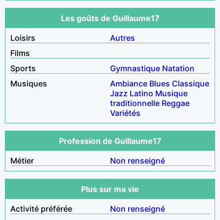
Les goûts de Guillaume17
Loisirs
Autres
Films
Sports
Gymnastique
Natation
Musiques
Ambiance
Blues
Classique
Jazz
Latino
Musique
traditionnelle
Reggae
Variétés
Profession de Guillaume17
Métier
Non renseigné
Plus sur ma vie
Activité préférée
Non renseigné