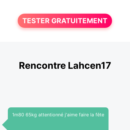
TESTER GRATUITEMENT
Rencontre Lahcen17
1m80 65kg attentionné j'aime faire la fête