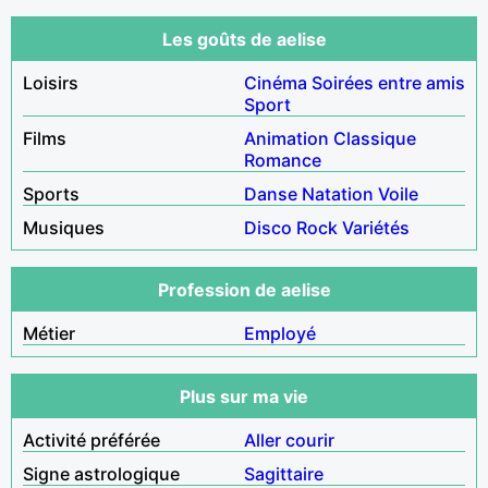
Les goûts de aelise
Loisirs
Cinéma
Soirées entre amis
Sport
Films
Animation
Classique
Romance
Sports
Danse
Natation
Voile
Musiques
Disco
Rock
Variétés
Profession de aelise
Métier
Employé
Plus sur ma vie
Activité préférée
Aller courir
Signe astrologique
Sagittaire