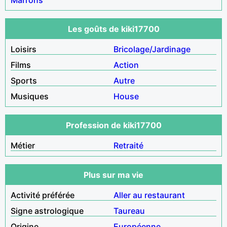
Les goûts de kiki17700
Loisirs
Bricolage/Jardinage
Films
Action
Sports
Autre
Musiques
House
Profession de kiki17700
Métier
Retraité
Plus sur ma vie
Activité préférée
Aller au restaurant
Signe astrologique
Taureau
Origine
Européenne