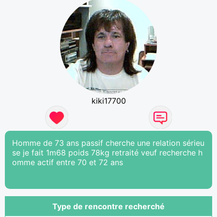
kiki17700
Homme de 73 ans passif cherche une relation sérieu
se je fait 1m68 poids 78kg retraité veuf recherche h
omme actif entre 70 et 72 ans
Type de rencontre recherché