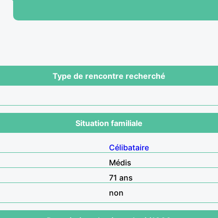
Type de rencontre recherché
Situation familiale
Célibataire
Médis
71 ans
non