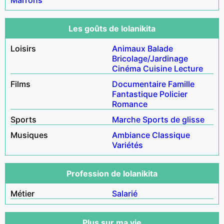
Les goûts de lolanikita
Loisirs
Animaux
Balade
Bricolage/Jardinage
Cinéma
Cuisine
Lecture
Films
Documentaire
Famille
Fantastique
Policier
Romance
Sports
Marche
Sports de glisse
Musiques
Ambiance
Classique
Variétés
Profession de lolanikita
Métier
Salarié
Plus sur ma vie