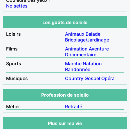
Noisettes
Les goûts de soleilo
Loisirs
Animaux
Balade
Bricolage/Jardinage
Films
Animation
Aventure
Documentaire
Sports
Marche
Natation
Randonnée
Musiques
Country
Gospel
Opéra
Profession de soleilo
Métier
Retraité
Plus sur ma vie