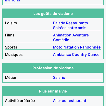
Les goûts de viadone
Loisirs
Balade
Restaurants
Soirées entre amis
Films
Animation
Aventure
Comédie
Sports
Moto
Natation
Randonnée
Musiques
Ambiance
Country
Dance
Profession de viadone
Métier
Salarié
Plus sur ma vie
Activité préférée
Aller au restaurant