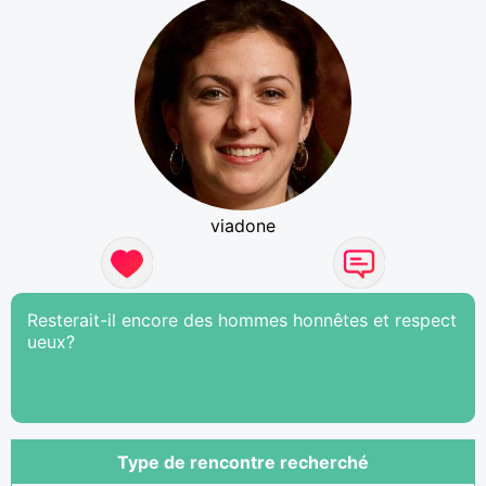
viadone
Resterait-il encore des hommes honnêtes et respect
ueux?
Type de rencontre recherché