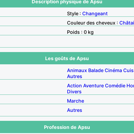
Description physique de Apsu
Style :
Changeant
Couleur des cheveux :
Châta
Poids : 0 kg
Les goûts de Apsu
Animaux
Balade
Cinéma
Cuis
Autres
Action
Aventure
Comédie
Ho
Divers
Marche
Autres
Profession de Apsu