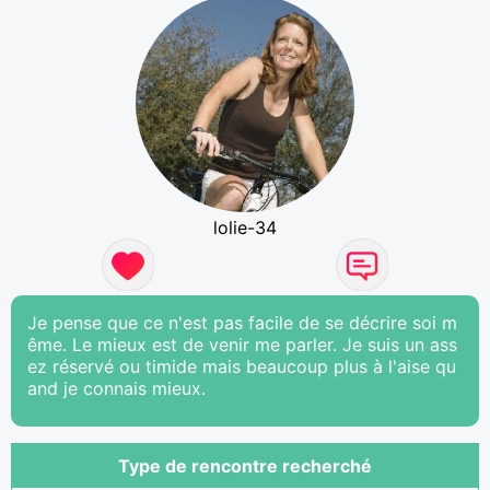
lolie-34
Je pense que ce n'est pas facile de se décrire soi m
ême. Le mieux est de venir me parler. Je suis un ass
ez réservé ou timide mais beaucoup plus à l'aise qu
and je connais mieux.
Type de rencontre recherché