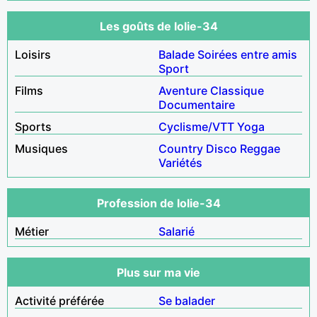
Les goûts de lolie-34
Loisirs
Balade
Soirées entre amis
Sport
Films
Aventure
Classique
Documentaire
Sports
Cyclisme/VTT
Yoga
Musiques
Country
Disco
Reggae
Variétés
Profession de lolie-34
Métier
Salarié
Plus sur ma vie
Activité préférée
Se balader