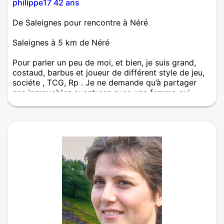
philippe17 42 ans
De Saleignes pour rencontre à Néré
Saleignes à 5 km de Néré
Pour parler un peu de moi, et bien, je suis grand,
costaud, barbus et joueur de différent style de jeu,
sociéte , TCG, Rp . Je ne demande qu’à partager
ces incroyables aventures avec une femme qui
dévore la vie autant que moi. Sinon épanoui dans
mon travail, ce qui est déjà pas mal de nos jours, j’ai
une vie équilibrée. Mais il manque selon moi LA
chose la plus importante : L’amour. Parce que je ne
vais pas me marier ni avec mes amis. J’ai la réelle
envie de construire ou plutôt, de reconstruire. Car,
séparé après 3 ans de vie commune, je suis
désormais complètement disponible et tourné vers
l’avenir. En couple, je pense être un homme
attentionné et à l’écoute. J’aime faire rêver la
personne qui partage ma vie, tout comme j’aime
que l’on me surprenne. Au plaisir d’échanger avec
vous,