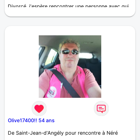
Divorcé, j'espère rencontrer une personne avec qui
je pourrai échanger et nous découvrir mutuellement,
et envisager un avenir commun avec calme, bonne
humeur, attention, bonheur, projets, tendresse et
sérénité,communication, respect, fidélité, honnêteté.
Olive17400!! 54 ans
De Saint-Jean-d'Angély pour rencontre à Néré