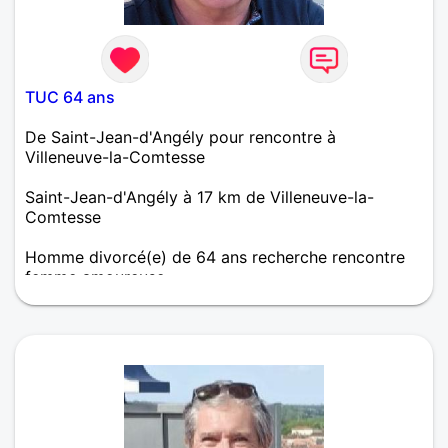
TUC 64 ans
De Saint-Jean-d'Angély pour rencontre à
Villeneuve-la-Comtesse
Saint-Jean-d'Angély à 17 km de Villeneuve-la-
Comtesse
Homme divorcé(e) de 64 ans recherche rencontre
femme amoureuse
disponible et charmant