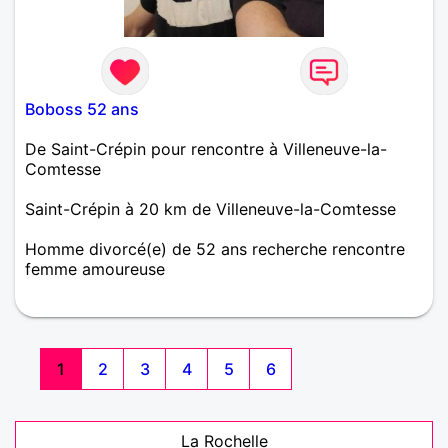
Boboss 52 ans
De Saint-Crépin pour rencontre à Villeneuve-la-
Comtesse
Saint-Crépin à 20 km de Villeneuve-la-Comtesse
Homme divorcé(e) de 52 ans recherche rencontre
femme amoureuse
Je recherche une personne pour passer des
moments agréables je suis sportif , réservé , très
attentionné, aime bouger ,voir du monde ,rigoler,
sortir
1
2
3
4
5
6
La Rochelle