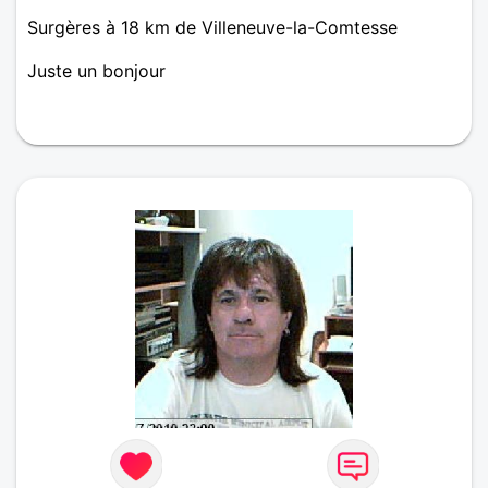
Surgères à 18 km de Villeneuve-la-Comtesse
Juste un bonjour