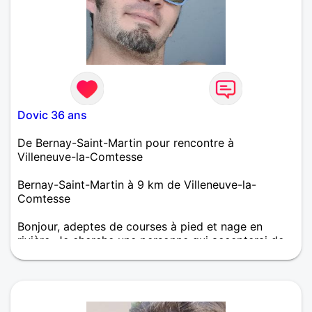
Dovic 36 ans
De Bernay-Saint-Martin pour rencontre à
Villeneuve-la-Comtesse
Bernay-Saint-Martin à 9 km de Villeneuve-la-
Comtesse
Bonjour, adeptes de courses à pied et nage en
rivière. Je cherche une personne qui accepterai de
venir courrir avec moi