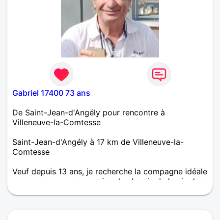
Gabriel 17400 73 ans
De Saint-Jean-d'Angély pour rencontre à
Villeneuve-la-Comtesse
Saint-Jean-d'Angély à 17 km de Villeneuve-la-
Comtesse
Veuf depuis 13 ans, je recherche la compagne idéale
a mes yeux pour poursuivre le chemin de la vie dans
l'amour, la tendresse et la joie d'être ensemble.