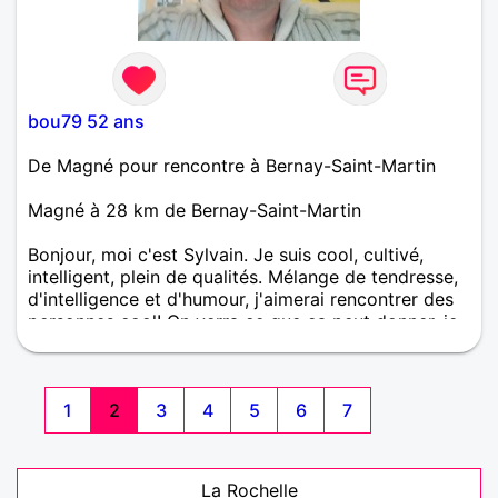
bou79 52 ans
De Magné pour rencontre à Bernay-Saint-Martin
Magné à 28 km de Bernay-Saint-Martin
Bonjour, moi c'est Sylvain. Je suis cool, cultivé,
intelligent, plein de qualités. Mélange de tendresse,
d'intelligence et d'humour, j'aimerai rencontrer des
personnes cool! On verra ce que ça peut donner. je
n'ai rien d'arrêté : amitié, amour tendre et
passionnelle, etc. Je suis ouvert à tout...Alors
n'ayez-pas peur de me contacter, sinon c'est moi
qui le ferais!!!!!!!!!!!!! Ou peut-être pas! je suis
1
2
3
4
5
6
7
100000000000 vrai.
La Rochelle