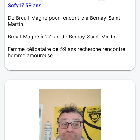
Sofy17 59 ans
De Breuil-Magné pour rencontre à Bernay-Saint-
Martin
Breuil-Magné à 27 km de Bernay-Saint-Martin
Femme célibataire de 59 ans recherche rencontre
homme amoureuse
Pour moi une photo ne veut rien dire tout est dans
le cœur de la personne..... Je suis dynamique j'aime
bien le bricolage la mécanique ainsi que l'espace
vert la cuisine et des balades accompagnées avec
l'être aimé....