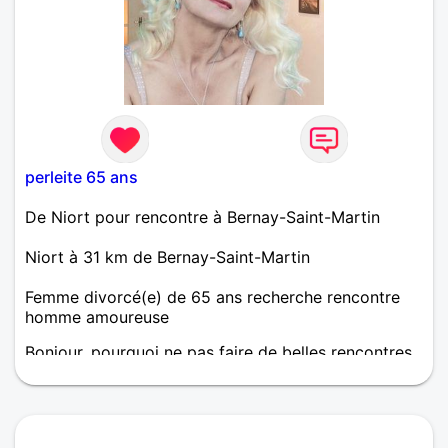
perleite 65 ans
De Niort pour rencontre à Bernay-Saint-Martin
Niort à 31 km de Bernay-Saint-Martin
Femme divorcé(e) de 65 ans recherche rencontre
homme amoureuse
Bonjour, pourquoi ne pas faire de belles rencontres
amicales ou plus si affinités ! L'amour n'a pas d'âge,
laissons parler nos coeurs. Je marche beaucoup, la
musique mes goûts sont très variés musique
moderne, reggae, le jazz,...