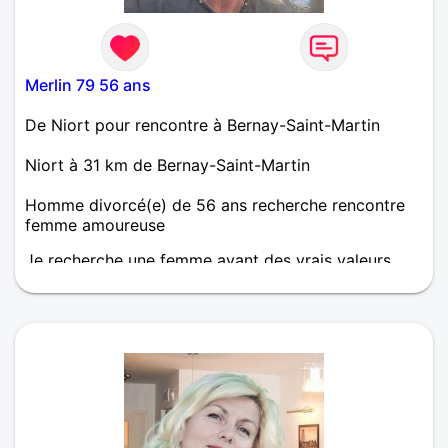
Merlin 79 56 ans
De Niort pour rencontre à Bernay-Saint-Martin
Niort à 31 km de Bernay-Saint-Martin
Homme divorcé(e) de 56 ans recherche rencontre
femme amoureuse
Je recherche une femme ayant des vrais valeurs.
Qui soit capable partager les mêmes envies, que
juste le regard suffise a nous comprendre je suis un
homme sincère et fidele. J ai traversé des choses
comme tout le monde , mais je garde espoir de
vivre une nouvelle relation dans la tendresse.simple
et profonde