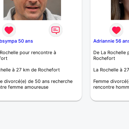
bsympa 50 ans
Adriannie 56 an
Rochelle pour rencontre à
De La Rochelle 
fort
Rochefort
helle à 27 km de Rochefort
La Rochelle à 2
 divorcé(e) de 50 ans recherche
Femme divorcé(e
ntre femme amoureuse
rencontre homm
rche à faire des rencontres
Pour ne pas fair
es et le hasard fera le reste. Je
connaissances su
onne surtout au feeling.
rencontrer l'amo