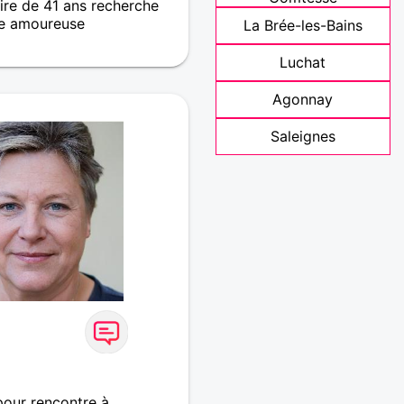
re de 41 ans recherche
e amoureuse
La Brée-les-Bains
che co-équipière pour
Luchat
tes contrées de cette
i commence. Pour me
Agonnay
e le charme à la plastique,
a sensiblerie, la sensualité
Saleignes
intelligence à la bêtise, la
gidité, la complicité à
goïste, le respect à la
pour rencontre à