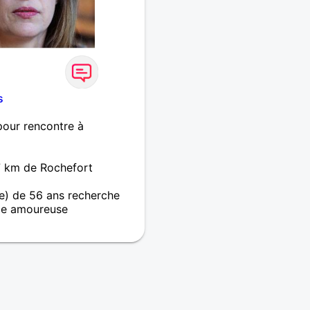
s
pour rencontre à
7 km de Rochefort
) de 56 ans recherche
e amoureuse
e de nouvelles
r ce site et pourquoi pas
ur, à nous de voir.