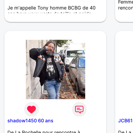
Femme 
Je m'appelle Tony homme BCBG de 40
renco
ans brun yeux verts de taille et poids
Douce 
normal je cherche une belle rencontre.
respec
soit t
la vie
shadow1450 60 ans
JCB61
De La Rochelle pour rencontre à
De La 