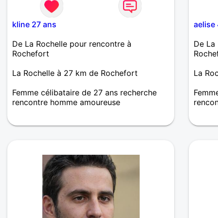
kline 27 ans
aelise
De La Rochelle pour rencontre à
De La 
Rochefort
Roche
La Rochelle à 27 km de Rochefort
La Roc
Femme célibataire de 27 ans recherche
Femme 
rencontre homme amoureuse
renco
Vivre aujourd'hui, en prendre le meilleur
Je che
car on ne sait pas de quoi demain sera
agréab
fait. Avant tout j'aimerais connaître des
aventu
personnes avec le sens du respect et de
fait s
la sincérité, j'aime discuter et apprendre
aimant
des gens.