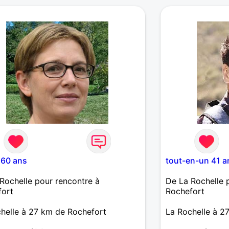
e à la ville, l'être que le paraître,
mer
ritable amitié qu'une mauvaise
.
 60 ans
tout-en-un 41 a
Rochelle pour rencontre à
De La Rochelle 
fort
Rochefort
helle à 27 km de Rochefort
La Rochelle à 2