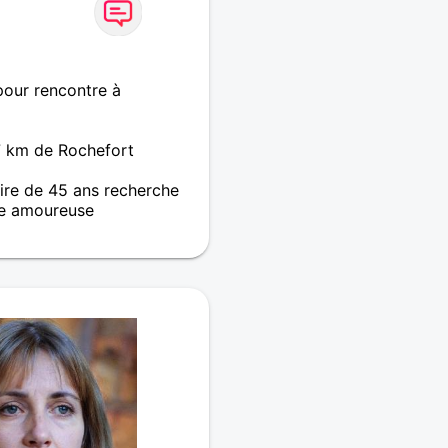
pour rencontre à
7 km de Rochefort
re de 45 ans recherche
e amoureuse
 la Rochelle depuis peu je
des connaissances et
uver une relation sérieuse