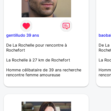
gentilludo 39 ans
baoba
De La Rochelle pour rencontre à
De La 
Rochefort
Roche
La Rochelle à 27 km de Rochefort
La Roc
Homme célibataire de 39 ans recherche
Homme
rencontre femme amoureuse
renco
Homme affectueux, compréhensif, attentif
Je che
à l'autre, respectueux et fidèle. Je me suis
amical
inscrit parce que la solitude me pèse et
foncti
que je souhaite trouver une femme entière
et motivée pour une vie à deux.