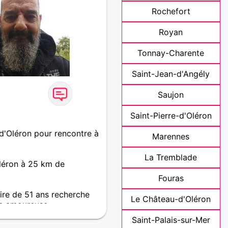
Rochefort
Royan
Tonnay-Charente
Saint-Jean-d'Angély
Saujon
Saint-Pierre-d'Oléron
d'Oléron pour rencontre à
Marennes
La Tremblade
Oléron à 25 km de
Fouras
re de 51 ans recherche
Le Château-d'Oléron
e amoureuse
Saint-Palais-sur-Mer
aime la nature la forêt la