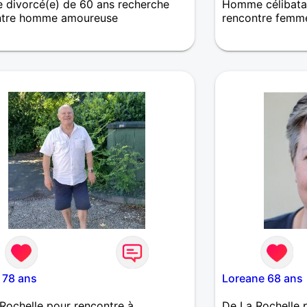
divorcé(e) de 60 ans recherche
Homme célibatai
ntre homme amoureuse
rencontre femm
et généreuse, je cherche un homme
Aventurier cher
tueux sur La Rochelle ou proche qui
explorer les vas
olérant, attentionné pour profiter de
nouvelle vie qu
 à deux.
situer, je préfèr
la sensibilité à l
à la vulgarité, l'
tolérance à la ri
l'indépendance é
suffisance...
 78 ans
Loreane 68 ans
Rochelle pour rencontre à
De La Rochelle 