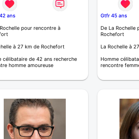
 42 ans
Gtfr 45 ans
Rochelle pour rencontre à
De La Rochelle 
fort
Rochefort
helle à 27 km de Rochefort
La Rochelle à 2
célibataire de 42 ans recherche
Homme célibatai
ntre homme amoureuse
rencontre femm
rche à rencontrer des personnes
Bonjour arrivé à
les mais en aucun cas des
cherche à faire 
res, je préfère la patience, le hasard
pourquoi pas tro
i bien les choses, puis quelqu'un
😊
 si possible.