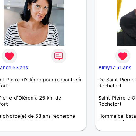
ance 53 ans
Almy17 51 ans
nt-Pierre-d'Oléron pour rencontre à
De Saint-Pierre-
fort
Rochefort
Pierre-d'Oléron à 25 km de
Saint-Pierre-d'
fort
Rochefort
divorcé(e) de 53 ans recherche
Homme célibatai
ntre homme amoureuse
rencontre femm
simple, sincère, privilégiant la
Je suis simple j'