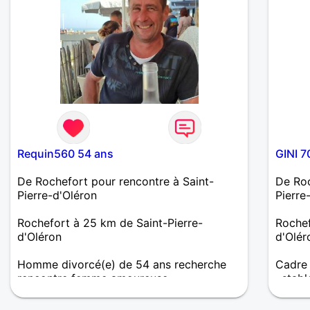
Requin560 54 ans
GINI 7
De Rochefort pour rencontre à Saint-
De Roc
Pierre-d'Oléron
Pierre
Rochefort à 25 km de Saint-Pierre-
Rochef
d'Oléron
d'Olér
Homme divorcé(e) de 54 ans recherche
Cadre 
rencontre femme amoureuse
, stab
Allema
Cherche rencontre réelle et sérieuse
cherch