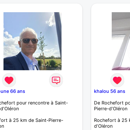
lle pour finir en beauté J'aime la
vie,la nature,la mer,la plage et les
 oiseaux ! J'ai une chatte originaire
iti qui a 13 ans
s,restaurants,voyages....il me reste
l de pays à découvrir....mais bien
agné ! Je dance un peu...plutot le
u rythme
une 66 ans
khalou 56 ans
hefort pour rencontre à Saint-
De Rochefort po
-d'Oléron
Pierre-d'Oléron
ort à 25 km de Saint-Pierre-
Rochefort à 25 
on
d'Oléron