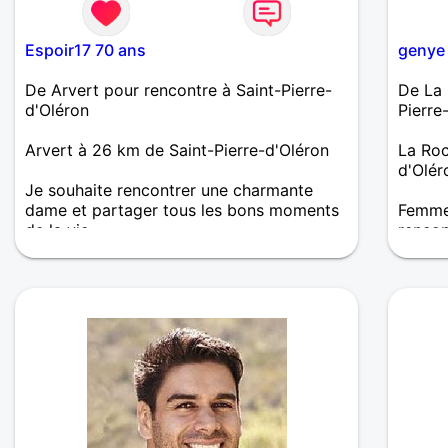
Espoir17 70 ans
genye
De Arvert pour rencontre à Saint-Pierre-
De La 
d'Oléron
Pierre
Arvert à 26 km de Saint-Pierre-d'Oléron
La Roc
d'Olér
Je souhaite rencontrer une charmante
dame et partager tous les bons moments
Femme 
de la vie
renco
Douce 
respec
soit t
la vie