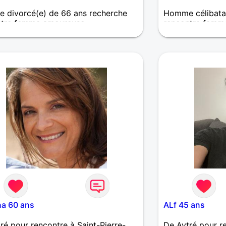
 divorcé(e) de 66 ans recherche
Homme célibatai
ntre femme amoureuse
rencontre femm
che femme pour complicité et plus
je fais de la pyr
nités
marche
na 60 ans
ALf 45 ans
ré pour rencontre à Saint-Pierre-
De Aytré pour re