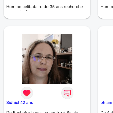
Homme célibataire de 35 ans recherche
Homme
rencontre femme amoureuse
renco
Bonjour 32 ans célibataire recherche une
Recher
fille sérieuse
si affi
Sidhiel 42 ans
phian
De Rochefort pour rencontre à Saint-
De Ayt