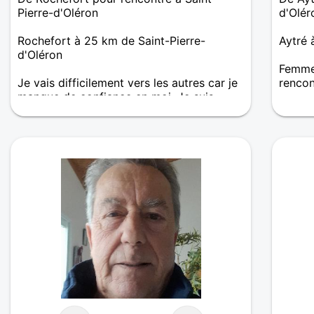
Pierre-d'Oléron
d'Olér
Rochefort à 25 km de Saint-Pierre-
Aytré 
d'Oléron
Femme 
Je vais difficilement vers les autres car je
renco
manque de confiance en moi. Je suis
Pour f
naturelle . J'aime la nature, les fleurs et
pas év
donc le jardinage. J'aime les ballades.
quelqu
Très proche de ma famille. Passionnée par
momen
la féerie (j'aime les film et surtout livre du
même genre)