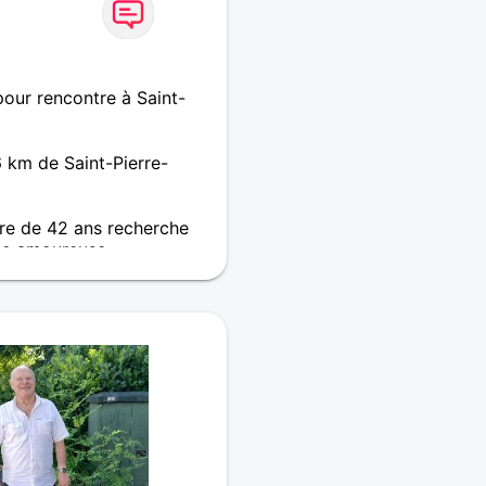
our rencontre à Saint-
 km de Saint-Pierre-
re de 42 ans recherche
e amoureuse
ncontrer des personnes
en aucun cas des
fère la patience, le hasard
choses, puis quelqu'un
le.