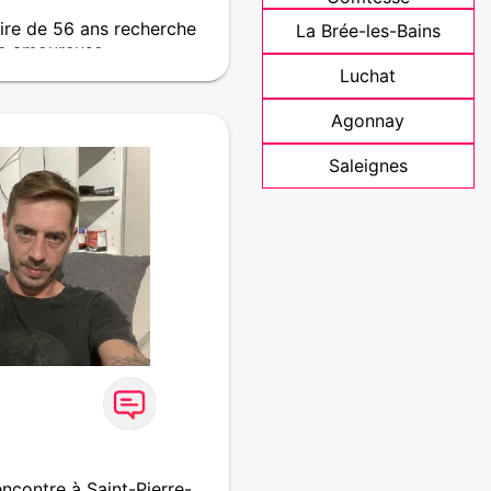
re de 56 ans recherche
La Brée-les-Bains
e amoureuse
Luchat
ogravure ainsi que de la
Agonnay
Saleignes
ncontre à Saint-Pierre-