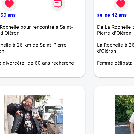
 60 ans
aelise 42 ans
Rochelle pour rencontre à Saint-
De La Rochelle p
-d'Oléron
Pierre-d'Oléron
helle à 26 km de Saint-Pierre-
La Rochelle à 26
on
d'Oléron
divorcé(e) de 60 ans recherche
Femme célibatai
ntre homme amoureuse
rencontre homm
et généreuse, je cherche un homme
Je cherche à re
tueux sur La Rochelle ou proche qui
agréables mais 
olérant, attentionné pour profiter de
aventures, je pré
 à deux.
fait si bien les 
aimant si possib