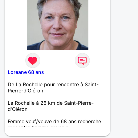
à la vulgarité, l'intelligence à la bêtise, la
tolérance à la rigidité, la complicité à
l'indépendance égoïste, le respect à la
suffisance...
Loreane 68 ans
De La Rochelle pour rencontre à Saint-
Pierre-d'Oléron
La Rochelle à 26 km de Saint-Pierre-
d'Oléron
Femme veuf/veuve de 68 ans recherche
rencontre homme amicale