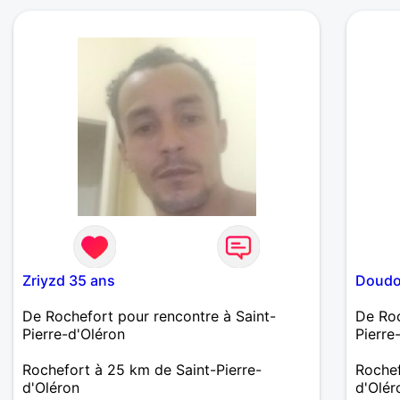
sensue
bonne 
petits
de Tah
Balade
pas ma
accomp
sens d
Zriyzd 35 ans
Doudo
De Rochefort pour rencontre à Saint-
De Roc
Pierre-d'Oléron
Pierre
Rochefort à 25 km de Saint-Pierre-
Rochef
d'Oléron
d'Olér