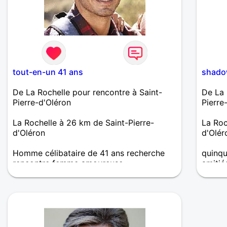
tout-en-un 41 ans
shado
De La Rochelle pour rencontre à Saint-
De La 
Pierre-d'Oléron
Pierre
La Rochelle à 26 km de Saint-Pierre-
La Roc
d'Oléron
d'Olér
Homme célibataire de 41 ans recherche
quinqu
rencontre femme amoureuse
amitié
Aventurier cherche co-équipière pour
explorer les vastes contrées de cette
nouvelle vie qui commence. Pour me
situer, je préfère le charme à la plastique,
la sensibilité à la sensiblerie, la sensualité