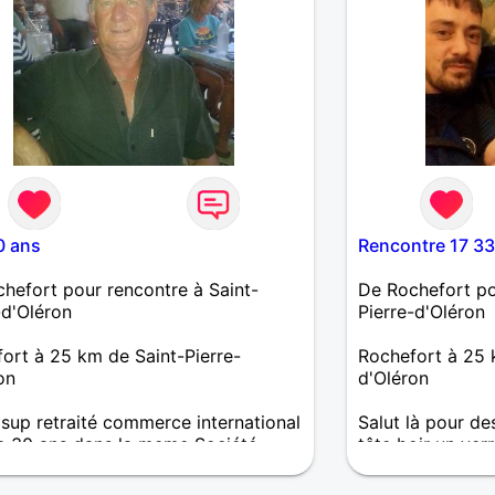
0 ans
Rencontre 17 33
hefort pour rencontre à Saint-
De Rochefort po
-d'Oléron
Pierre-d'Oléron
ort à 25 km de Saint-Pierre-
Rochefort à 25 
on
d'Oléron
sup retraité commerce international
Salut là pour de
le 30 ans dans la meme Société
tête boir un ver
nde Dous et respectueux, veuf, je
restaurants...
e une relation stable, complice et