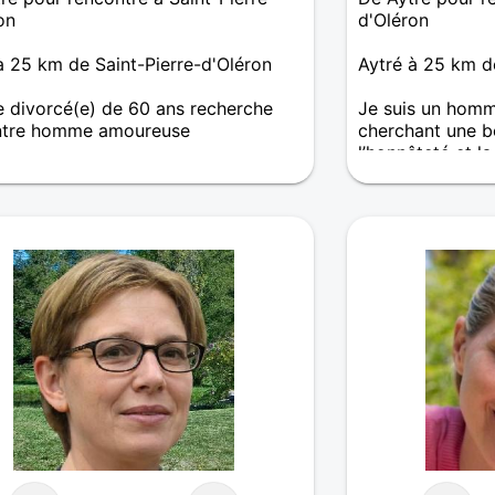
on
d'Oléron
à 25 km de Saint-Pierre-d'Oléron
Aytré à 25 km d
divorcé(e) de 60 ans recherche
Je suis un homm
ntre homme amoureuse
cherchant une be
l’honnêteté et la
aire simple, trouver sa moitié n'est
ident alors je cherche avant tout
'un avec qui partager de bons
ts.