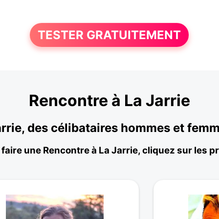
TESTER GRATUITEMENT
Rencontre à La Jarrie
arrie, des célibataires hommes et fem
faire une Rencontre à La Jarrie, cliquez sur les pr