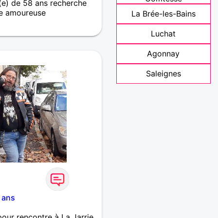
e) de 58 ans recherche
e amoureuse
La Brée-les-Bains
e de 57 ans, divorcé
Luchat
je recherche une femme
t intentionné pour refaire
Agonnay
Saleignes
 ans
our rencontre à La Jarrie