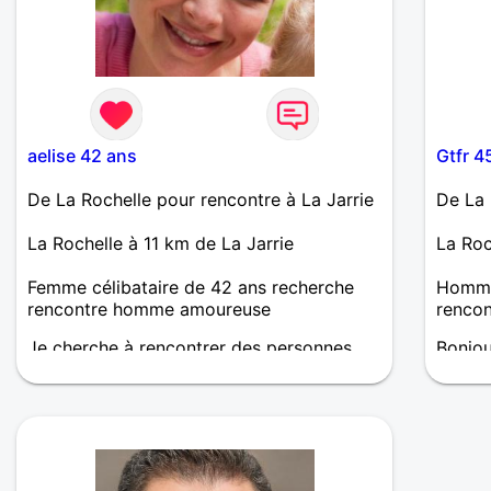
aelise 42 ans
Gtfr 4
De La Rochelle pour rencontre à La Jarrie
De La 
La Rochelle à 11 km de La Jarrie
La Roc
Femme célibataire de 42 ans recherche
Homme 
rencontre homme amoureuse
renco
Je cherche à rencontrer des personnes
Bonjou
agréables mais en aucun cas des
cherch
aventures, je préfère la patience, le hasard
pourqu
fait si bien les choses, puis quelqu'un
😊
aimant si possible.