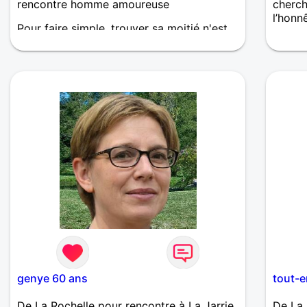
rencontre homme amoureuse
cherch
l’honnê
Pour faire simple, trouver sa moitié n'est
pas évident alors je cherche avant tout
quelqu'un avec qui partager de bons
moments.
genye 60 ans
tout-e
De La Rochelle pour rencontre à La Jarrie
De La 