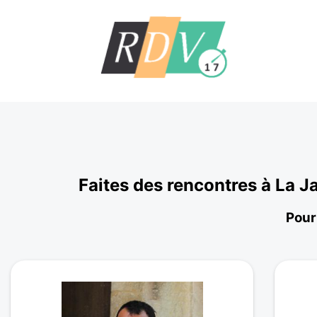
Faites des rencontres à La J
Pour 