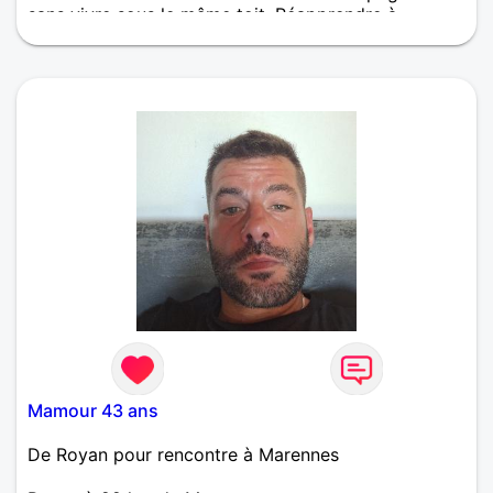
sans vivre sous le même toit. Réapprendre à
savourer les petits instantanés de bonheur,partager
les bons moments sans laisser s’ installer la routine,
les retrouvailles n’en seront que plus riches selon
moi. Je suis foncièrement gentille, un tantinet timide
et susceptible, c’est-à-dire sensible aux remarques.
A découvrir.....
Mamour 43 ans
De Royan pour rencontre à Marennes