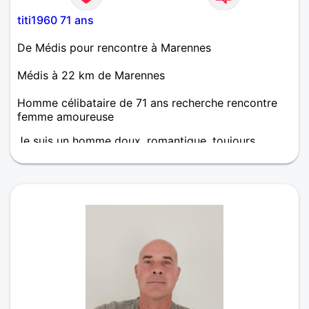
titi1960 71 ans
De Médis pour rencontre à Marennes
Médis à 22 km de Marennes
Homme célibataire de 71 ans recherche rencontre
femme amoureuse
Je suis un homme doux, romantique, toujours
souriant, fidèle en amitié comme en amour. Je suis
prêt à réchauffer le coeur de la femme qui le
souhaitera pour une belle amitié pour commencer
qui pourrait évoluer vers l'amour