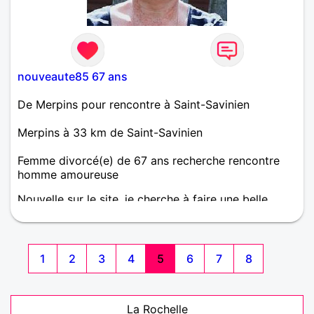
nouveaute85 67 ans
De Merpins pour rencontre à Saint-Savinien
Merpins à 33 km de Saint-Savinien
Femme divorcé(e) de 67 ans recherche rencontre
homme amoureuse
Nouvelle sur le site, je cherche à faire une belle
rencontre... n'hésitez surtout pas à me contacter si
mon profil vous convient.
1
2
3
4
5
6
7
8
La Rochelle